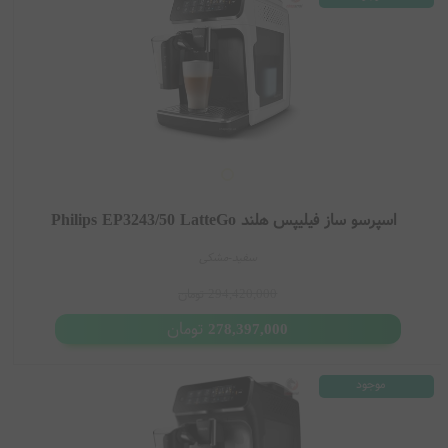
اسپرسو ساز فیلیپس هلند Philips EP3243/50 LatteGo
سفید-مشکی
294,420,000
تومان
تومان
278,397,000
موجود