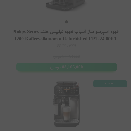
قهوه اسپرسو ساز آسیاب قهوه فیلیپس هلند Philips Series
1200 Kaffeevollautomat Refurbished EP1224 00R1
EP1224/00R1
94,134,000
تومان
تومان
88,105,000
موجود