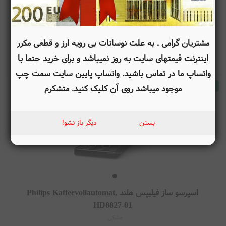
EP5441 50
EP5441/50
155,622,000
تومان
مشتریان گرامی . به علت نوسانات بی رویه ارز و قطعی مکرر
تومان
اینترنت قیمتهای سایت به روز نمیباشد و برای خرید حتما با
140,000,000
واتساپ ما در تماس باشید. واتساپ پایین سایت سمت چپ
موجود
موجود میباشد روی آن کلیک کنید. متشکرم
بستن
دیگر باز نشو!
اسپرسو ساز فیلیپس هلند Philips Kaffeevollautomat,
HD8827-01
مشکی