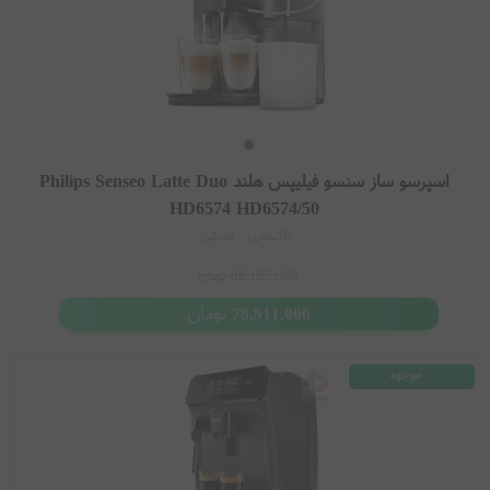
اگر به دنبال اسپرسو سازی مدرن، با کیفیت و کاربردی برای تهیه قهوه حرفه‌ای
در خانه هستید، مدل‌ های Philips می‌توانند یکی از بهترین انتخاب‌ها برای
آشپزخانه شما باشند.
اسپرسو ساز سنسو فیلیپس هلند Philips Senseo Latte Duo
HD6574 HD6574/50
خاکستری - مشکی
86,125,000
تومان
تومان
78,911,000
موجود