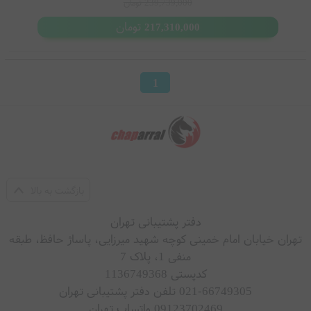
239,739,000
تومان
تومان
217,310,000
1
بازگشت به بالا
دفتر پشتیبانی تهران
تهران خیابان امام خمینی کوچه شهید میرزایی، پاساژ حافظ، طبقه
منفی 1، پلاک 7
کدپستی 1136749368
021-66749305 تلفن دفتر پشتیبانی تهران
09123702469 واتساپ تهران