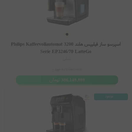
اسپرسو ساز فیلیپس هلند Philips Kaffeevollautomat 3200
Serie EP3246/70 LatteGo
مشکی
420,598,000
تومان
تومان
386,149,000
موجود