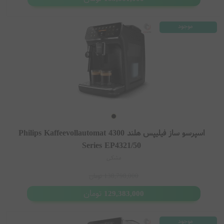
موجود
اسپرسو ساز فیلیپس هلند Philips Kaffeevollautomat 4300
Series EP4321/50
مشکی
138,798,000
تومان
تومان
129,383,000
موجود