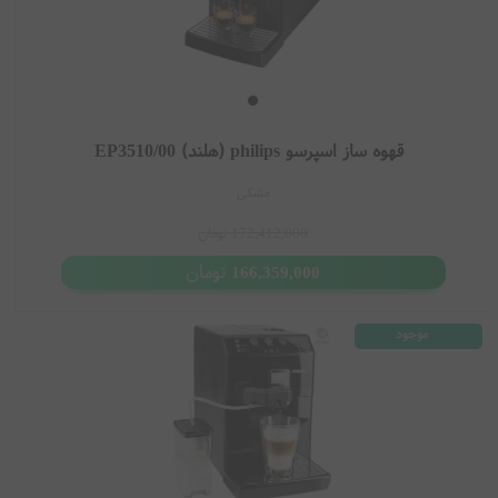
اسپرسو
سازهای
Philips
فیلیپس
هلند
یکی از محبوب‌ ترین دستگاه‌ های
تهیه قهوه در بازار جهانی هستند که به دلیل
کیف
یت ساخت بالا، طراحی
مدرن و امکانات پیشرفته، انتخاب بسیاری از علاقه‌ مندان قهوه شده‌اند. این
برند
هلندی سال‌هاست در زمینه تولید
لوازم خانگی
فعالیت می‌کند و اسپرسو
سازهای آن به عملکرد دقیق و استفاده آسان معروف هستند.
قهوه ساز اسپرسو philips (هلند) EP3510/00
اسپرسو ساز Philips برای افرادی مناسب است که می‌خواهند در خانه یا محل
مشکی
کار، اسپرسو، کاپوچینو و انواع
نوشیدنی
‌ های بر پایه قهوه را با کیفیتی نزدیک
به کافی‌ شاپ تهیه کنند. بسیاری از مدل‌ های فیلیپس دارای
آسیاب
داخلی،
172,412,000
تومان
سیستم
کف شیر
اتو
ماتیک و تنظیمات حرفه‌ای برای شخصی‌ سازی طعم قهوه
تومان
166,359,000
هستند.
موجود
ویژگی‌ های
اسپرسو ساز Philips
طراحی مدرن و کاربرپسند
سیستم تهیه اسپرسو با
فشار
حرفه‌ای
آسیاب داخلی در برخی مدل‌ ها