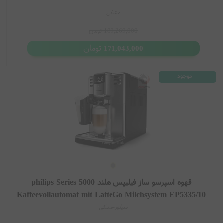
مشکی
189,269,000
تومان
تومان
171,043,000
موجود
قهوه اسپرسو ساز فیلیپس هلند philips Series 5000
Kaffeevollautomat mit LatteGo Milchsystem EP5335/10
سیلور-مشکی