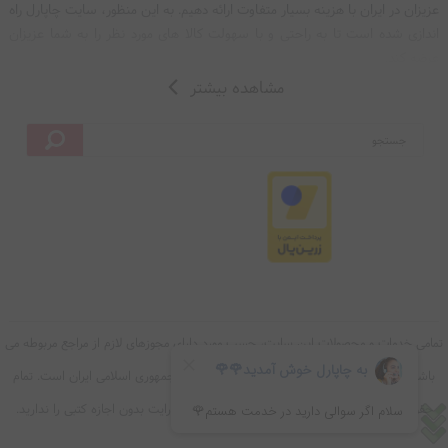
عزیزان در ایران با هزينه بسيار متفاوت ارائه دهیم. به این منظور، سایت چاپارل راه
اندازی شده است تا به راحتی و با سهولت کالا های مورد نظر را به شما عزیزان
عرضه کند.
مشاهده بیشتر
تیم مدیریت و اعضای گروه چاپارل با تلاش فراوان و پشتیبانی 24 ساعته، سعی
دارند خدمات با ارزشی را به شما عزیزان ارائه دهند. سایت چاپارل، با فروش برند
ها و کالا های اصل انگلیسی و اروپایی، به صورت آنلاین و بدون تعطیلی، با تیم
مجرب خود تلاش می‌کند تا رضایت مشتریان خود را جلب کند.
تمامی خدمات و محصولات این سایت، حسب مورد دارای مجوزهای لازم از مراجع مربوطه می
باشند و فعالیت های این سایت تابع قوانین و مقررات جمهوری اسلامی ایران است. تمام
حقوق برای چاپارل محفوظ است. و حق هیچگونه کپی رایت بدون اجازه کتبی را ندارید.