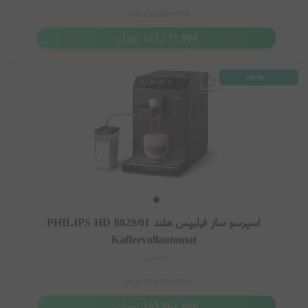
133,891,000
تومان
تومان
121,771,000
موجود
اسپرسو ساز فیلیپس هلند PHILIPS HD 8829/01
Kaffeevollautomat
مشکی
202,289,000
تومان
تومان
183,861,000