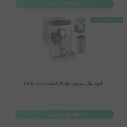
تومان
کاربری آسان برای استفاده روزمره
193,587,000
تنوع مدل برای کاربران خانگی و حرفه‌ای
سیستم LatteGo با شستشوی آسان
موجود
طراحی مدرن و کم‌ جا
تهیه قهوه با
عطر
و طعم متعادل
راهنمای انتخاب اسپرسو ساز Philips
اگر استفاده روزانه و ساده دارید، مدل‌ های سری 1200 و 2200 انتخاب
اقتصادی‌ تری هستند
برای تهیه لاته و کاپوچینو حرفه‌ای، مدل‌ های LatteGo پیشنهاد می‌شوند
قهوه ساز اسپرسو philips (هلند) EP3551/10
اگر امکانات پیشرفته و تنظیمات متنوع می‌خواهید، سری 4300 و 5400
مناسب‌ تر هستند
سیلور
برای کاربران حرفه‌ای و مصرف بالا، مدل‌ های Saeco و Xelsis انتخاب کامل‌ تری
290,388,000
تومان
محسوب می‌شوند
تومان
275,256,000
مدل‌ های پیشنهادی اسپرسو ساز Philips