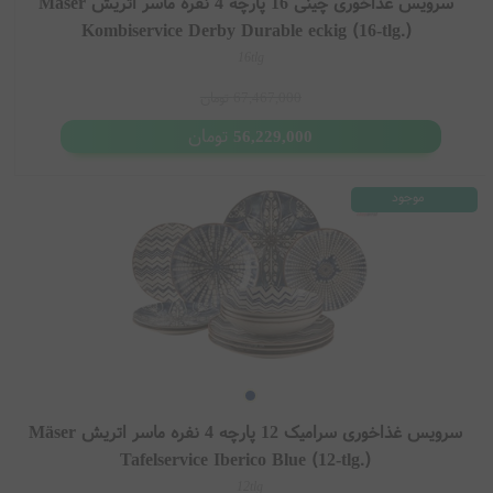
سرویس غذاخوری چینی 16 پارچه 4 نفره ماسر اتریش Mäser
Kombiservice Derby Durable eckig (16-tlg.)
16tlg
67,467,000
تومان
تومان
56,229,000
موجود
سرویس غذاخوری سرامیک 12 پارچه 4 نفره ماسر اتریش Mäser
Tafelservice Iberico Blue (12-tlg.)
12tlg