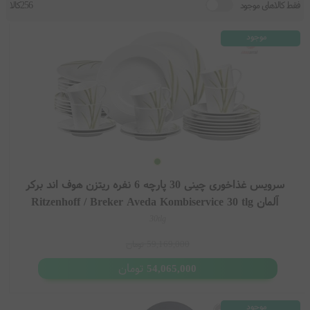
فقط کالاهای موجود
256کالا
موجود
سرویس غذاخوری چینی 30 پارچه 6 نفره ریتزن هوف اند برکر
آلمان Ritzenhoff / Breker Aveda Kombiservice 30 tlg
30tlg
59,169,000
تومان
تومان
54,065,000
موجود