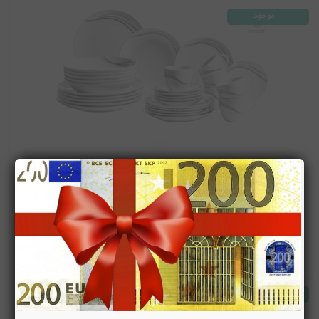
موجود
سرویس غذاخوری چینی 30 پارچه 6 نفره ماسر اتریش Mäser
Kombiservice Tajo (30-tlg.)
30tlg
60,662,000
تومان
تومان
55,351,000
موجود