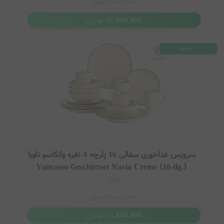
56,545,000
تومان
تومان
51,089,000
موجود
سرویس غذاخوری سفالی 16 پارچه 4 نفره وانکاسو ناویا
Vancasso Geschirrset Navia Creme (16-tlg.)
16tlg
56,545,000
تومان
تومان
51,089,000