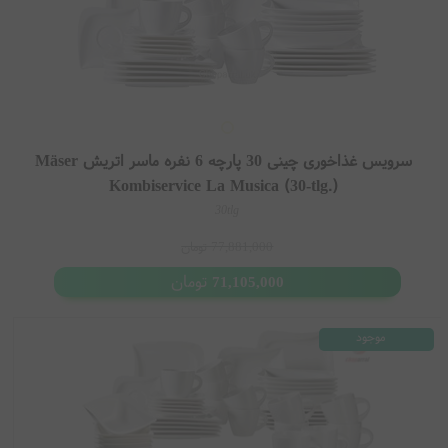
سرویس غذاخوری چینی 30 پارچه 6 نفره ماسر اتریش Mäser
Kombiservice La Musica (30-tlg.)
30tlg
77,881,000
تومان
تومان
71,105,000
موجود