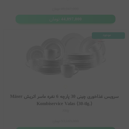
49,047,000
تومان
تومان
44,897,000
موجود
سرویس غذاخوری چینی 30 پارچه 6 نفره ماسر اتریش Mäser
Kombiservice Valas (30-tlg.)
30tlg
53,165,000
تومان