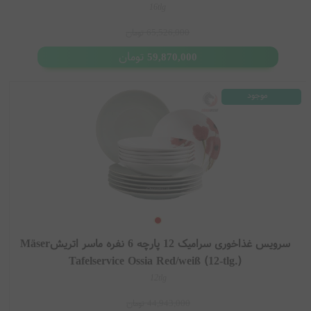
16tlg
65,526,000
تومان
تومان
59,870,000
موجود
سرویس غذاخوری سرامیک 12 پارچه 6 نفره ماسر اتریشMäser
Tafelservice Ossia Red/weiß (12-tlg.)
12tlg
44,943,000
تومان