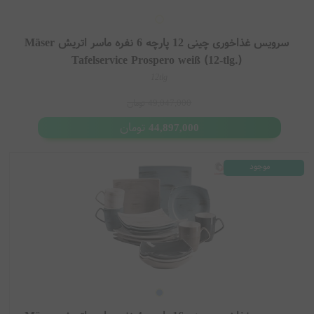
سرویس غذاخوری چینی 12 پارچه 6 نفره ماسر اتریش Mäser
Tafelservice Prospero weiß (12-tlg.)
12tlg
49,047,000
تومان
تومان
44,897,000
موجود