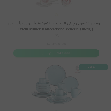
سرویس غذاخوری چینی 18 پارچه 6 نفره ونزیا اروین مولر آلمان
Erwin Müller Kaffeeservice Venezia (18-tlg.)
18tlg
42,694,000
تومان
تومان
38,942,000
موجود