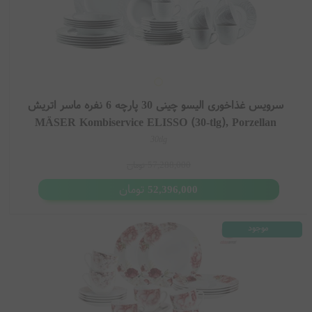
سرویس غذاخوری الیسو چینی 30 پارچه 6 نفره ماسر اتریش
MÄSER Kombiservice ELISSO (30-tlg), Porzellan
30tlg
57,288,000
تومان
تومان
52,396,000
موجود