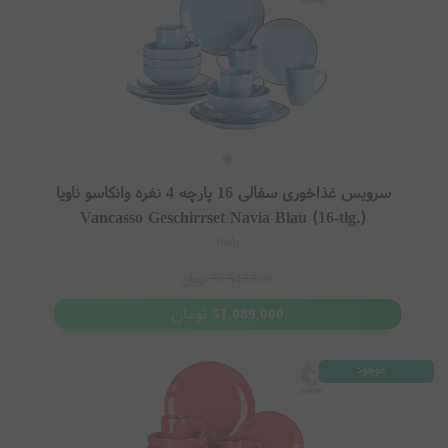
سرویس غذاخوری سفالی 16 پارچه 4 نفره وانکاسو ناویا
Vancasso Geschirrset Navia Blau (16-tlg.)
16tlg
56,545,000
تومان
تومان
51,089,000
موجود