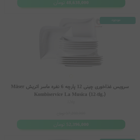
تومان
48,638,000
موجود
سرویس غذاخوری چینی 12 پارچه 6 نفره ماسر اتریش Mäser
Kombiservice La Musica (12-tlg.)
12tlg
57,288,000
تومان
تومان
52,396,000