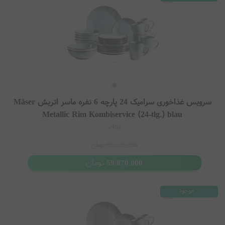
سرویس غذاخوری سرامیک 24 پارچه 6 نفره ماسر اتریش Mäser
Metallic Rim Kombiservice (24-tlg.) blau
24tlg
65,526,000
تومان
تومان
59,870,000
موجود