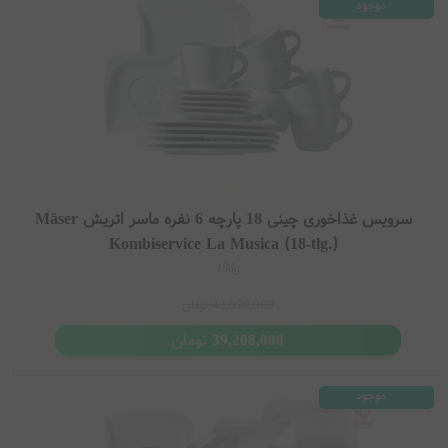
موجود
سرویس غذاخوری چینی 18 پارچه 6 نفره ماسر اتریش Mäser
Kombiservice La Musica (18-tlg.)
18tlg
43,070,000
تومان
تومان
39,208,000
موجود