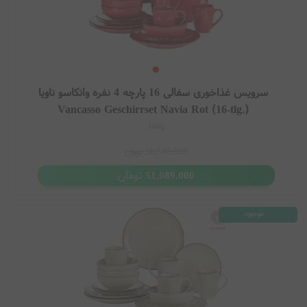
سرویس غذاخوری سفالی 16 پارچه 4 نفره وانکاسو ناویا
Vancasso Geschirrset Navia Rot (16-tlg.)
16tlg
56,545,000
تومان
تومان
51,089,000
موجود