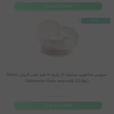
تومان
41,153,000
موجود
سرویس غذاخوری سرامیک 12 پارچه 6 نفره ماسر اتریش Mäser
Tafelservice Ossia rosa/weiß (12-tlg.)
12tlg
44,943,000
تومان
تومان
41,153,000