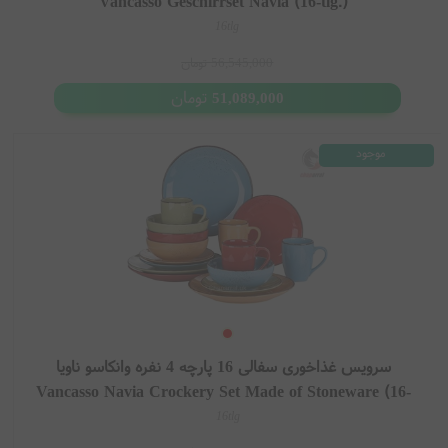
Vancasso Geschirrset Navia (16-tlg.)
16tlg
56,545,000
تومان
تومان
51,089,000
موجود
سرویس غذاخوری سفالی 16 پارچه 4 نفره وانکاسو ناویا
Vancasso Navia Crockery Set Made of Stoneware (16-
tlg.)
16tlg