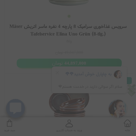
سرویس غذاخوری سرامیک 8 پارچه 4 نفره ماسر اتریش Mäser
Tafelservice Elina Uno Grün (8-tlg.)
8tlg
49,047,000
تومان
تومان
44,897,000
موجود
خانه
ورود به حساب کاربری
سبد خرید