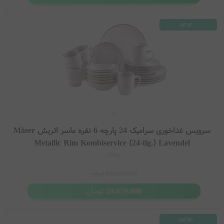
موجود
سرویس غذاخوری سرامیک 24 پارچه 6 نفره ماسر اتریش Mäser
Metallic Rim Kombiservice (24-tlg.) Lavendel
24tlg
65,526,000
تومان
تومان
59,870,000
موجود