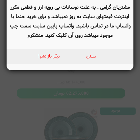
مشتریان گرامی . به علت نوسانات بی رویه ارز و قطعی مکرر
اینترنت قیمتهای سایت به روز نمیباشد و برای خرید حتما با
واتساپ ما در تماس باشید. واتساپ پایین سایت سمت چپ
موجود میباشد روی آن کلیک کنید. متشکرم
سرویس غذاخوری چینی 42 پارچه 6 نفره ماسر اتریش Mäser
بستن
دیگر باز نشو!
Kombiservice Fadilla (42-tlg.)
42tlg
68,144,000
تومان
تومان
62,275,000
موجود