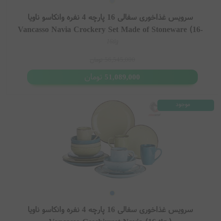
سرویس غذاخوری سفالی 16 پارچه 4 نفره وانکاسو ناویا
Vancasso Navia Crockery Set Made of Stoneware (16-
tlg.)
16tlg
56,545,000
تومان
تومان
51,089,000
موجود
سرویس غذاخوری سفالی 16 پارچه 4 نفره وانکاسو ناویا