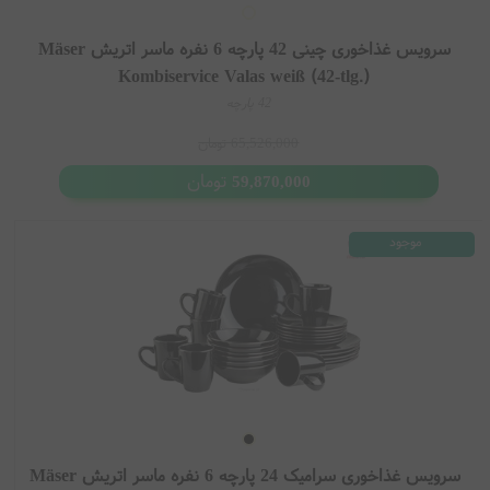
سرویس غذاخوری چینی 42 پارچه 6 نفره ماسر اتریش Mäser
Kombiservice Valas weiß (42-tlg.)
42 پارچه
65,526,000
تومان
تومان
59,870,000
موجود
سرویس غذاخوری سرامیک 24 پارچه 6 نفره ماسر اتریش Mäser