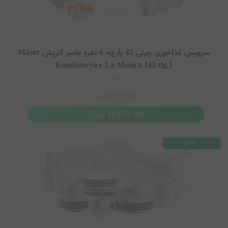
سرویس غذاخوری چینی 42 پارچه 6 نفره ماسر اتریش Mäser
Kombiservice La Musica (42-tlg.)
42tlg
97,357,000
تومان
تومان
88,671,000
موجود