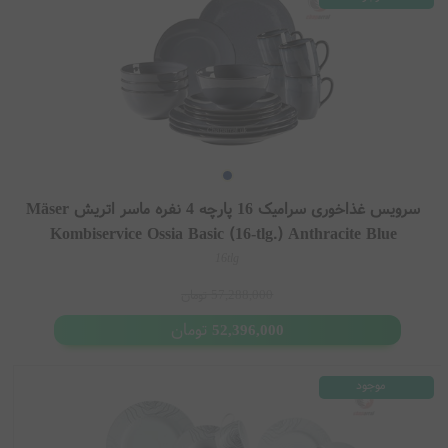
سرویس غذاخوری سرامیک 16 پارچه 4 نفره ماسر اتریش Mäser
Kombiservice Ossia Basic (16-tlg.) Anthracite Blue
16tlg
57,288,000
تومان
تومان
52,396,000
موجود