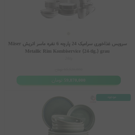
سرویس غذاخوری سرامیک 24 پارچه 6 نفره ماسر اتریش Mäser
Metallic Rim Kombiservice (24-tlg.) grau
24tlg
65,526,000
تومان
تومان
59,870,000
موجود