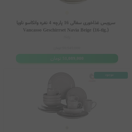
سرویس غذاخوری سفالی 16 پارچه 4 نفره وانکاسو ناویا
Vancasso Geschirrset Navia Beige (16-tlg.)
16tlg
56,545,000
تومان
تومان
51,089,000
موجود