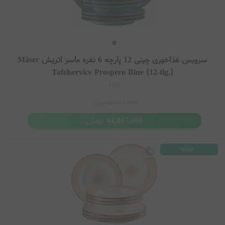
سرویس غذاخوری چینی 12 پارچه 6 نفره ماسر اتریش Mäser
Tafelservice Prospero Blue (12-tlg.)
12tlg
49,047,000
تومان
تومان
44,897,000
موجود