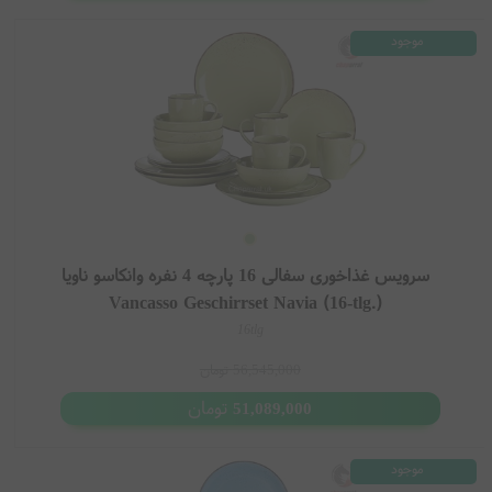
موجود
سرویس غذاخوری سفالی 16 پارچه 4 نفره وانکاسو ناویا
Vancasso Geschirrset Navia (16-tlg.)
16tlg
56,545,000
تومان
تومان
51,089,000
موجود