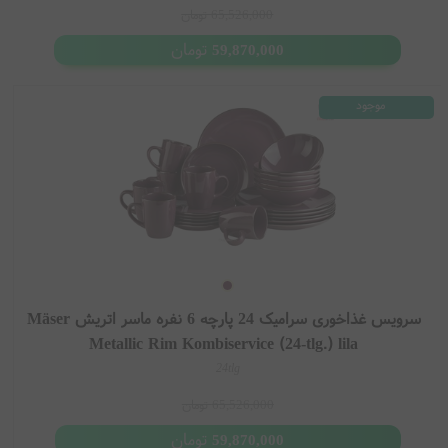
65,526,000
تومان
تومان
59,870,000
موجود
سرویس غذاخوری سرامیک 24 پارچه 6 نفره ماسر اتریش Mäser
Metallic Rim Kombiservice (24-tlg.) lila
24tlg
65,526,000
تومان
تومان
59,870,000