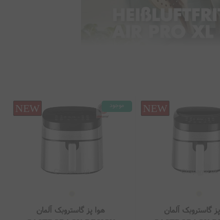
موجود
10%
پز گاستروبک آلمان
هوا پز گاستروبک آلمان