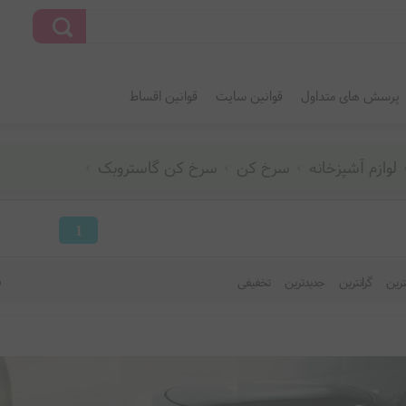
پرسش های متداول
قوانین سایت
قوانین اقساط
لوازم آشپزخانه
سرخ کن
سرخ کن گاستروبک
1
نترین
گرانترین
جدیدترین
تخفیفی
ف