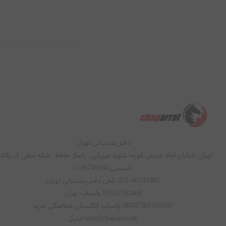
صدای کم هنگام عملک
کنترل دقیق دما و زم
مناسب رژیم‌ های سا
تکنولوژی‌ های 
سیستم AirHeat Technology برای پخت سریع و یکنواخت
گردش هوای ۳۶۰ درجه جهت تردی بیشتر مواد غذایی
گرمایش سریع Instant Heat برای کاهش زمان انتظار
کنترل دیجیتالی دما با
دفتر پشتیبانی تهران
مصرف انرژی بهینه بر
تهران خیابان امام خمینی کوچه شهید میرزایی، پاساژ حافظ، طبقه منفی 1، پلاک 7
کدپستی 1136749368
این تکنولوژی‌ ها با
021-66749305 تلفن دفتر پشتیبانی تهران
09123702469 واتساپ تهران
بهترین مدل‌ های س
00447501108060 واتساپ انگلستان هماهنگی خرید
info@chaparral.uk ایمیل