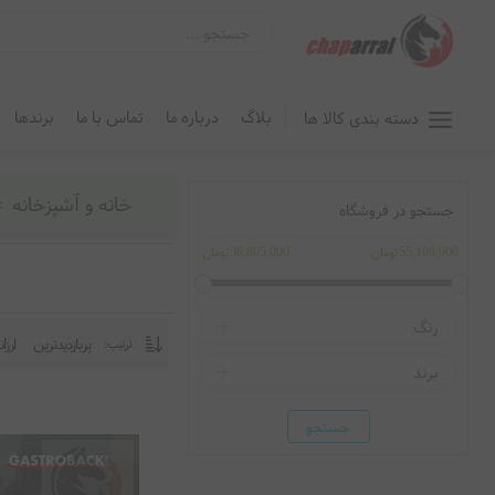
بلاگ
درباره ما
تماس با ما
برندها
دسته بندی کالا ها
خانه و آشپزخانه
جستجو در فروشگاه
55,100,000تومان
36,805,000تومان
رنگ
پربازدیدترین
ارزا
ترتیب:
مشکی
برند
خاکستری
گاستروبک آلمان
جستجو
طوسی
سیلور