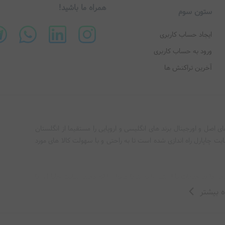
همراه ما باشید!
ستون سوم
ایجاد حساب کاربری
ورود به حساب کاربری
آخرین تراکنش ها
 آشپزخانه‌ های کوچک
ی اصل و اورجینال برند های انگلیسی و اروپایی را مستقیما از انگلستان
سایت چاپارل راه اندازی شده است تا به راحتی و با سهولت کالا های مورد
ل
رای پخت انواع غذا
 گروه چاپارل با تلاش فراوان و پشتیبانی 24 ساعته، سعی دارند خدمات با ارزشی را به شما عزیزان ارائه دهند. سایت چاپارل، با
 تعطیلی، با تیم مجرب خود تلاش می‌کند تا رضایت مشتریان خود را جلب
 بیشتر
 از سرخ کن گاستروبک Gastroback