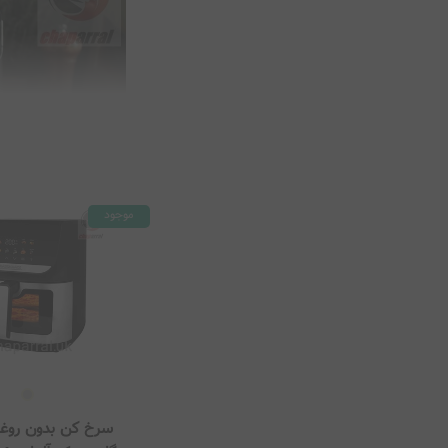
نقره ای
بژ
موجود