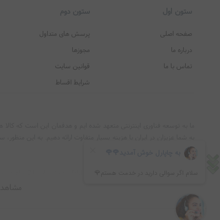
مدل Gastroback AirFryer Design Pro
ستون اول
ستون دوم
طراحی مدرن
مناسب خانواده‌ های ۳ تا ۵ نفره
صفحه اصلی
پرسش های متداول
چندین برنامه پخت
درباره ما
مجوزها
مدل Gastroback Design Air Fryer Mini
تماس با ما
قوانین سایت
کوچک و جمع‌ و جور
شرایط اقساط
مناسب آپارتمان‌ ها و
مصرف انرژی پایین
مدل Gastroback Smart Fry 2024
ما به توسعه فناوری اینترنتی متعهد شده‌ ایم و هدفمان این است که کالا ها
جدیدترین مدل
به شما عزیزان در ایران با هزينه بسيار متفاوت ارائه دهیم. به این منظور، 
صفحه نمایش دیجیتا
نظر را به شما عزیزان عرضه کند.
برنامه‌ های هوشمند ب
تیم مدیریت و اعضای
فروش برند ها و کالا های اصل انگلیسی و اروپایی، به صورت آنلاین و بدون
مشاهده
مزایای استفاده
کند.