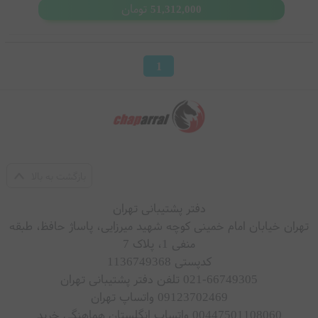
تومان
51,312,000
1
بازگشت به بالا
دفتر پشتیبانی تهران
تهران خیابان امام خمینی کوچه شهید میرزایی، پاساژ حافظ، طبقه
منفی 1، پلاک 7
کدپستی 1136749368
021-66749305 تلفن دفتر پشتیبانی تهران
09123702469 واتساپ تهران
00447501108060 واتساپ انگلستان هماهنگی خرید