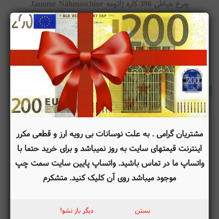
سرعت و بهره وری در دوخت و همچنین امکان انجام دوخت های
چرخ خیاطی 390 کاره ژانومه Janome Nähmaschine
پیچیده و زیبا اشاره کرد.
Continental M7 Professional, 390 Programme
سفید -طوسی
777,544,000
تومان
تومان
741,876,000
موجود
مشتریان گرامی . به علت نوسانات بی رویه ارز و قطعی مکرر
اینترنت قیمتهای سایت به روز نمیباشد و برای خرید حتما با
واتساپ ما در تماس باشید. واتساپ پایین سایت سمت چپ
موجود میباشد روی آن کلیک کنید. متشکرم
چرخ خیاطی 29 کاره کامپیوتری ژانومه Janome Computer-
Nähmaschine 230 DC mit Bonus-Anschiebetisch, 29
بستن
دیگر باز نشو!
Programme
سفید