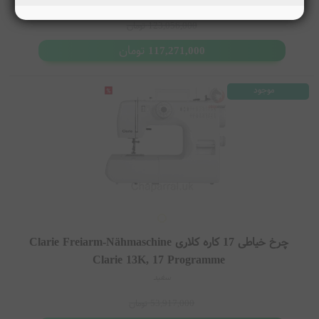
123,056,000
تومان
تومان
117,271,000
موجود
چرخ خیاطی 17 کاره کلاری Clarie Freiarm-Nähmaschine
Clarie 13K, 17 Programme
سفید
53,917,000
تومان