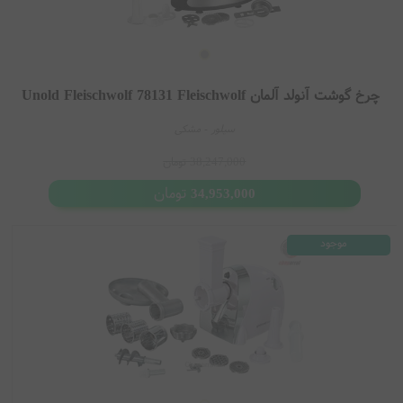
چرخ گوشت آنولد آلمان Unold Fleischwolf 78131 Fleischwolf
سیلور - مشکی
38,247,000
تومان
تومان
34,953,000
موجود