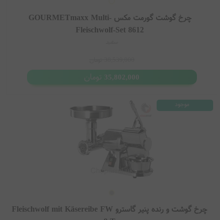
چرخ گوشت گورمت مکس GOURMETmaxx Multi-
Fleischwolf-Set 8612
سفید
38,539,000
تومان
تومان
35,802,000
موجود
چرخ گوشت و رنده پنیر گاسترو Fleischwolf mit Käsereibe FW