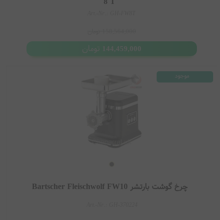
8 T
Art.-Nr.: GH-FW8T
158,564,000
تومان
تومان
144,459,000
موجود
چرخ گوشت بارتشر Bartscher Fleischwolf FW10
Art.-Nr.: GH-370224