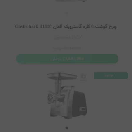
چرخ گوشت 6 کاره گاستروبک آلمان Gastroback 41410
Gastroback 41410
79,914,000
تومان
تومان
73,603,000
موجود