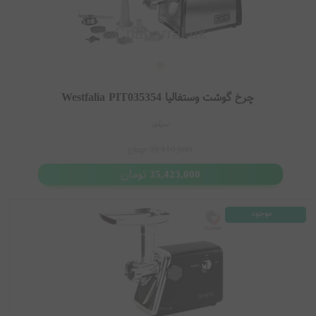
چرخ گوشت وستفالیا Westfalia PIT035354
سیلور
39,110,000
تومان
تومان
35,423,000
موجود