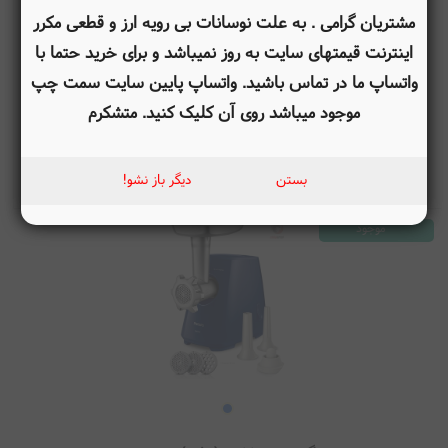
مشتریان گرامی . به علت نوسانات بی رویه ارز و قطعی مکرر
اینترنت قیمتهای سایت به روز نمیباشد و برای خرید حتما با
چرخ گوشت گورمت مکس GOURMETmaxx Fleischwolf
800W weiß 2359
واتساپ ما در تماس باشید. واتساپ پایین سایت سمت چپ
سفید
موجود میباشد روی آن کلیک کنید. متشکرم
1,123,792,000
تومان
تومان
1,022,415,000
بستن
دیگر باز نشو!
موجود