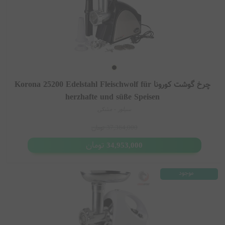
چرخ گوشت کورونا Korona 25200 Edelstahl Fleischwolf für
herzhafte und süße Speisen
سیلور - مشکی
37,364,000
تومان
تومان
34,953,000
موجود