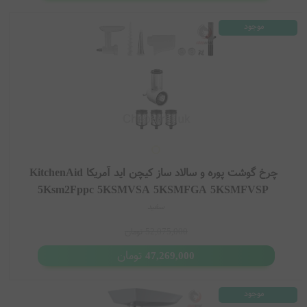
موجود
چرخ گوشت پوره و سالاد ساز کیچن اید آمریکا KitchenAid
5Ksm2Fppc 5KSMVSA 5KSMFGA 5KSMFVSP
سفید
52,075,000
تومان
تومان
47,269,000
موجود