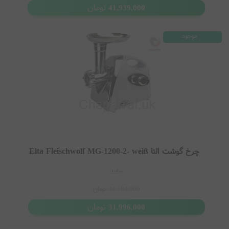
تومان
41,939,000
موجود
چرخ گوشت التا Elta Fleischwolf MG-1200-2- weiß
سفید
34,184,000
تومان
تومان
31,996,000