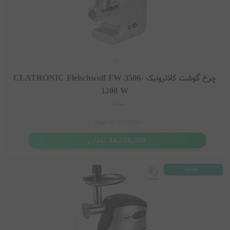
چرخ گوشت کلاترونیک CLATRONIC Fleischwolf FW 3506-
1200 W
سیلور
37,115,000
تومان
تومان
34,528,000
موجود