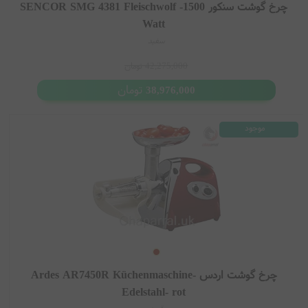
چرخ گوشت سنکور SENCOR SMG 4381 Fleischwolf -1500
Watt
سفید
42,275,000
تومان
تومان
38,976,000
موجود
چرخ گوشت اردس Ardes AR7450R Küchenmaschine-
Edelstahl- rot