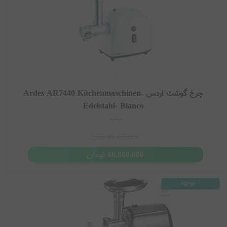
چرخ گوشت اردس Ardes AR7440 Küchenmaschinen-
Edelstahl- Bianco
سفید
44,425,000
تومان
تومان
40,880,000
موجود