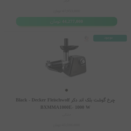
قرمز
47,953,000
تومان
تومان
44,277,000
موجود
چرخ گوشت بلک اند دکر Black - Decker Fleischwolf
BXMMA1000E- 1000 W
مشکی
45,596,000
تومان