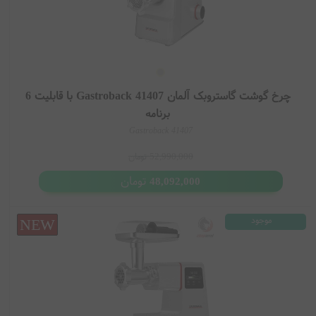
چرخ گوشت گاستروبک آلمان Gastroback 41407 با قابلیت 6
برنامه
Gastroback 41407
52,990,000
تومان
تومان
48,092,000
موجود