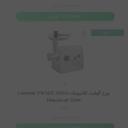
39,739,000
تومان
تومان
37,279,000
موجود
چرخ گوشت کلاترونیک Clatronic FW3151 263315
Fleischwolf 550W
سیلور
39,739,000
تومان
تومان
37,279,000