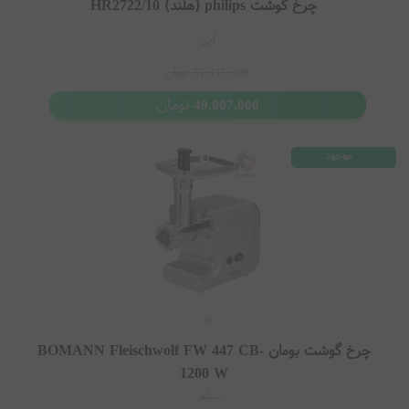
چرخ گوشت philips (هلند) HR2722/10
آبی
51,415,000
تومان
تومان
49,007,000
موجود
چرخ گوشت بومان BOMANN Fleischwolf FW 447 CB-
1200 W
سیلور