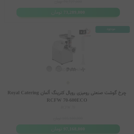
79,727,000
تومان
تومان
73,289,000
موجود
چرخ گوشت صنعتی رومیزی رویال کترینگ آلمان Royal Catering
RCFW 70-600ECO
RCFW 70
105,160,000
تومان
تومان
97,168,000