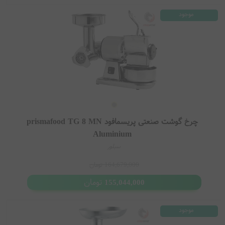
موجود
چرخ گوشت صنعتی پریسمافود prismafood TG 8 MN
Aluminium
سیلور
164,679,000
تومان
تومان
155,044,000
موجود