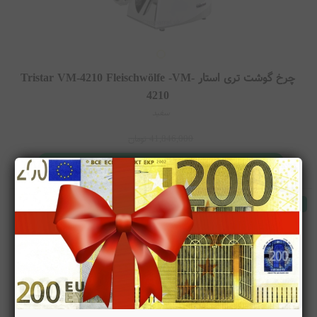
چرخ گوشت تری استار Tristar VM-4210 Fleischwölfe -VM-
4210
سفید
41,846,000
تومان
تومان
38,548,000
موجود