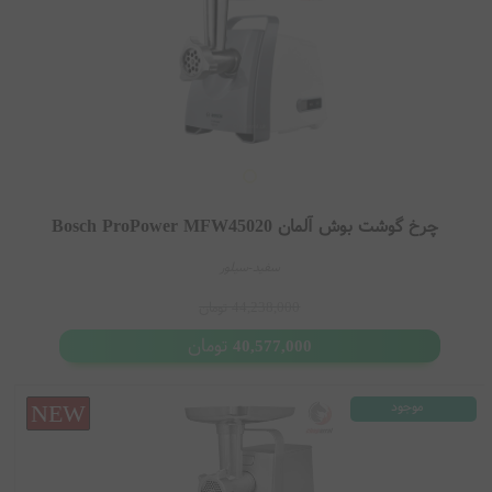
چرخ گوشت بوش آلمان Bosch ProPower MFW45020
سفید-سیلور
44,238,000
تومان
تومان
40,577,000
موجود