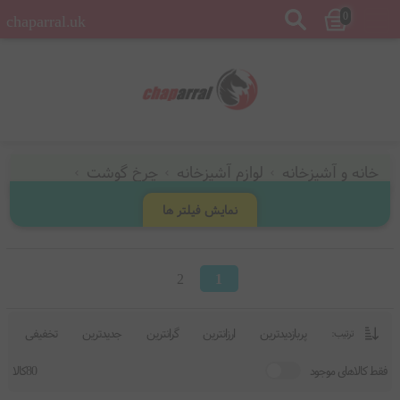
0
chaparral.uk
خانه و آشپزخانه
لوازم آشپزخانه
چرخ گوشت
نمایش فیلتر ها
2
1
پربازدیدترین
ارزانترین
گرانترین
جدیدترین
تخفیفی
ترتیب:
فقط کالاهای موجود
80کالا