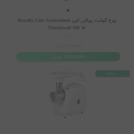
چرخ گوشت رویالتی لاین Royalty Line Switzerland
Fleischwolf 300 W
مشکی
35,298,000
تومان
تومان
32,622,000
موجود