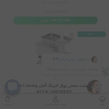
Art.-Nr.: GH-FW12S
200,634,000
تومان
تومان
188,732,000
موجود
چرخ گوشت صنعتی رویال کترینگ آلمان Royal Catering
RCFW 220EXPERT
سیلور
خانه
ورود به حساب کاربری
سبد خرید
227,476,000
تومان