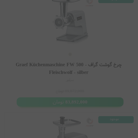
چرخ گوشت گراف Graef Küchenmaschine FW 500 -
Fleischwolf - silber
سیلور
89,672,000
تومان
تومان
83,892,000
موجود