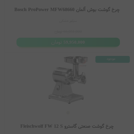
چرخ گوشت بوش آلمان Bosch ProPower MFW68660
سیلور-مشکی
66,051,000
تومان
تومان
59,950,000
موجود
چرخ گوشت صنعتی گاسترو Fleischwolf FW 12 S