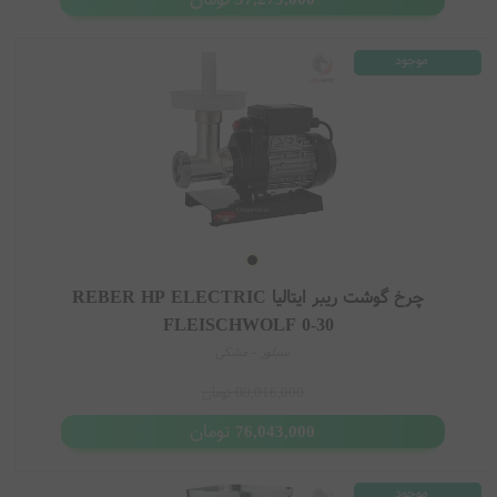
موجود
چرخ گوشت ریبر ایتالیا REBER HP ELECTRIC
FLEISCHWOLF 0-30
سیلور - مشکی
80,016,000
تومان
تومان
76,043,000
موجود