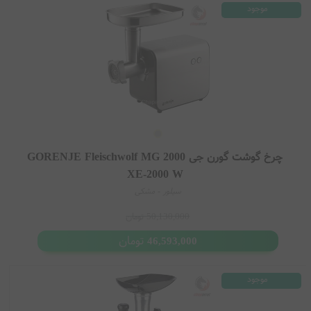
موجود
چرخ گوشت گورن جی GORENJE Fleischwolf MG 2000
XE-2000 W
سیلور - مشکی
50,130,000
تومان
تومان
46,593,000
موجود