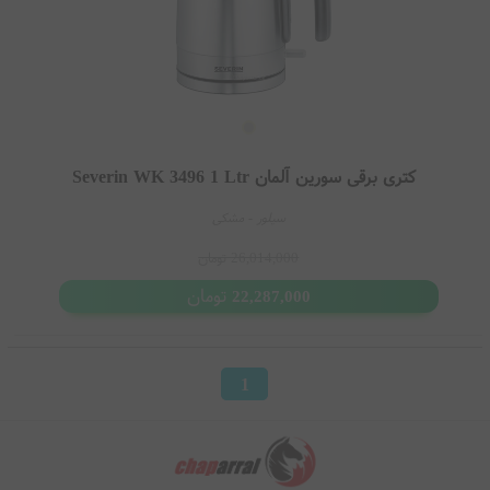
کتری برقی سورین آلمان Severin WK 3496 1 Ltr
سیلور - مشکی
26,014,000
تومان
تومان
22,287,000
1