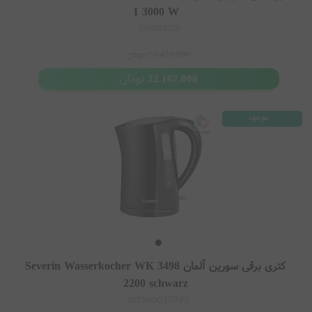
1 3000 W
5934874728
24,420,000
تومان
تومان
22,167,000
موجود
کتری برقی سورین آلمان Severin Wasserkocher WK 3498
2200 schwarz
S0T0W0QXI7FP2