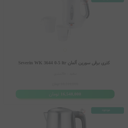
کتری برقی سورین آلمان Severin WK 3644 0-5 ltr
سفید - خاکستری
18,319,000
تومان
تومان
16,548,000
موجود