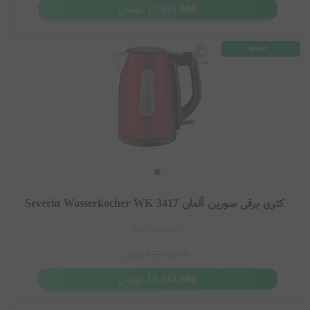
تومان
17,035,000
موجود
کتری برقی سورین آلمان Severin Wasserkocher WK 3417
S0T0W0QZP2
17,348,000
تومان
تومان
15,743,000