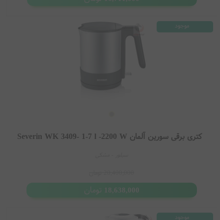
موجود
کتری برقی سورین آلمان Severin WK 3409- 1-7 l -2200 W
سیلور - مشکی
20,400,000
تومان
تومان
18,638,000
موجود