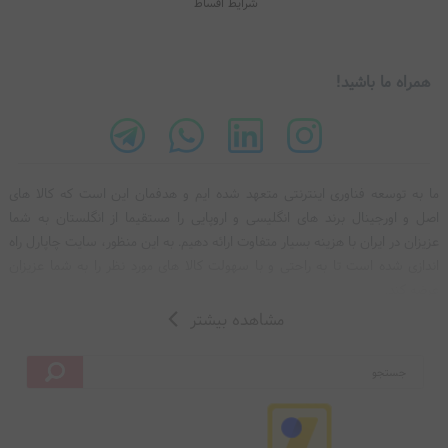
همراه ما باشید!
ما به توسعه فناوری اینترنتی متعهد شده‌ ایم و هدفمان این است که کالا های
اصل و اورجینال برند های انگلیسی و اروپایی را مستقیما از انگلستان به شما
عزیزان در ایران با هزينه بسيار متفاوت ارائه دهیم. به این منظور، سایت چاپارل راه
اندازی شده است تا به راحتی و با سهولت کالا های مورد نظر را به شما عزیزان
عرضه کند.
مشاهده بیشتر
تیم مدیریت و اعضای گروه چاپارل با تلاش فراوان و پشتیبانی 24 ساعته، سعی
دارند خدمات با ارزشی را به شما عزیزان ارائه دهند. سایت چاپارل، با فروش برند
ها و کالا های اصل انگلیسی و اروپایی، به صورت آنلاین و بدون تعطیلی، با تیم
مجرب خود تلاش می‌کند تا رضایت مشتریان خود را جلب کند.