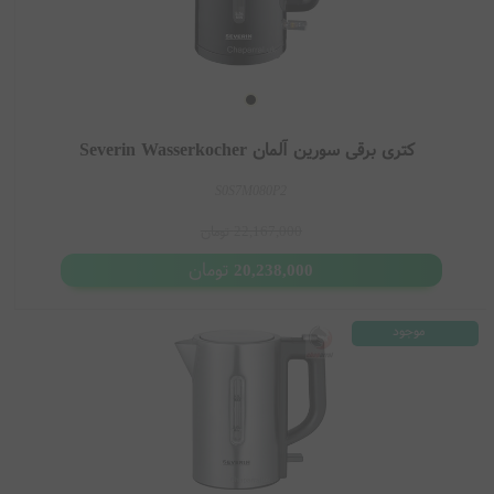
سورین یک برند آلمانی قدیمی در حوزه لوازم خانگی است که محصولات
متنوعی از جمله کتری برقی،
توستر
،
قهوه ساز
و
لوازم آشپزخانه
تولید می
کند. این برند به سادگی طراحی، کاربری راحت و قیمت مناسب در کنار
کیف
یت قابل قبول معروف است.
کتری برقی سورین آلمان Severin Wasserkocher
محبوب ترین مدل های کتری برقی سورین
S0S7M080P2
برای اینکه این صفحه در گوگل بهتر دیده شود، نام چند مدل شناخته شده
22,167,000
تومان
کتری برقی سورین در ادامه آورده شده است.
تومان
20,238,000
Severin WK 3468
Severin WK 3471
موجود
Severin WK 3418
Severin WK 3647
Severin WK 3363
Severin WK 3409
این مدل ها از شناخته شده ترین کتری های برقی سورین هستند که کاربران
هنگام خرید یا بررسی مشخصات آن ها را جستجو می کنند.