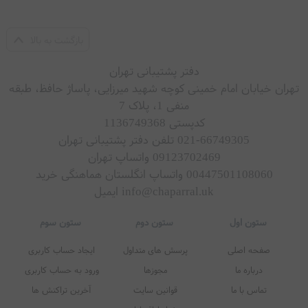
بازگشت به بالا
دفتر پشتیبانی تهران
تهران خیابان امام خمینی کوچه شهید میرزایی، پاساژ حافظ، طبقه
منفی 1، پلاک 7
کدپستی 1136749368
021-66749305 تلفن دفتر پشتیبانی تهران
09123702469 واتساپ تهران
00447501108060 واتساپ انگلستان هماهنگی خرید
info@chaparral.uk ایمیل