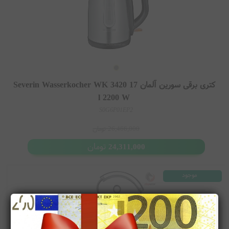
کتری برقی سورین آلمان Severin Wasserkocher WK 3420 17
l 2200 W
S0G6P01EP2
26,466,000
تومان
تومان
24,311,000
موجود