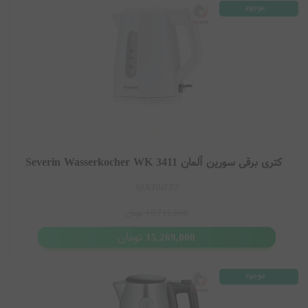
موجود
کتری برقی سورین آلمان Severin Wasserkocher WK 3411
S0J6T04FP2
16,711,000
تومان
تومان
15,269,000
موجود