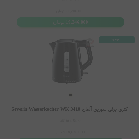
کیفیت قابل قبول در رده قیمتی خود
21,206,000
تومان
دسترسی آسان در بازار اروپا
تومان
19,246,000
جمع بندی
موجود
کتری برقی سورین آلمان یکی از گزینه های اقتصادی و کاربردی در بازار لوازم
خانگی است که در مدل هایی مانند WK 3468، WK 3471، WK 3418، WK
3647 و WK 3363 عرضه می شود. این محصولات با طراحی ساده، امکانات
پایه و قیمت مناسب انتخاب خوبی برای استفاده روزمره در آشپزخانه هستند.
مزایای خرید از
فروشگاه چاپارل
فروشگاه
چاپارل
مجموعه ای متنوع از محصولات
اورجینال
برندهای معتبر
جهانی را در اختیار مشتریان قرار می دهد. تنوع گسترده کالاها، امکان مقایسه
کتری برقی سورین آلمان Severin Wasserkocher WK 3410
مدل های مختلف، دسترسی به جدیدترین محصولات، اطلاعات کامل هر کالا و
S0T6C0M0P2
خرید آسان و مطمئن از مهم ترین مزایای خرید از فروشگاه چاپارل است. با
خرید از چاپارل می توانید با اطمینان بیشتری محصول
مورد
نظر خود را انتخاب
18,638,000
تومان
کرده و از اصالت کالا و تنوع برندها بهره مند شوید.