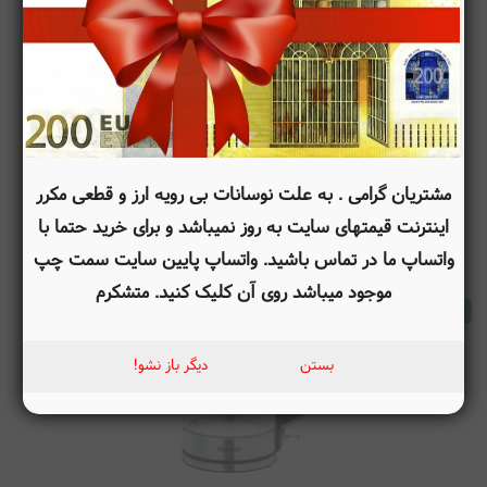
کتری برقی سورین آلمان Severin Wasserkocher WK 3454 17
l 2400 W Edelstahl
S0Q6307ZP2
مشتریان گرامی . به علت نوسانات بی رویه ارز و قطعی مکرر
30,355,000
تومان
اینترنت قیمتهای سایت به روز نمیباشد و برای خرید حتما با
تومان
27,840,000
واتساپ ما در تماس باشید. واتساپ پایین سایت سمت چپ
موجود میباشد روی آن کلیک کنید. متشکرم
موجود
بستن
دیگر باز نشو!