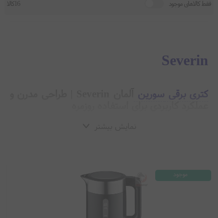
فقط کالاهای موجود
16کالا
Severin
کتری برقی
سورین
آلمان Severin | طراحی مدرن و
عملکرد کاربردی برای استفاده روزمره
نمایش بیشتر
کتری برقی سورین آلمان Severin یکی از محصولات شناخته شده این
برند
آلمانی است که به دلیل قیمت مناسب،
کیفیت
قابل قبول و طراحی ساده و
کاربردی در بازار
لوازم خانگی
جایگاه خوبی دارد. سورین بیشتر در رده اقتصادی
تا میان رده قرار می گیرد و کتری های برقی آن برای استفاده روزمره خانگی
موجود
بسیار مناسب هستند.
معرفی
برند سورین آلمان